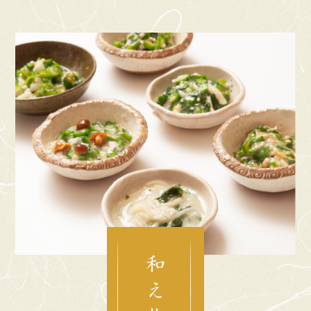
和 え 物