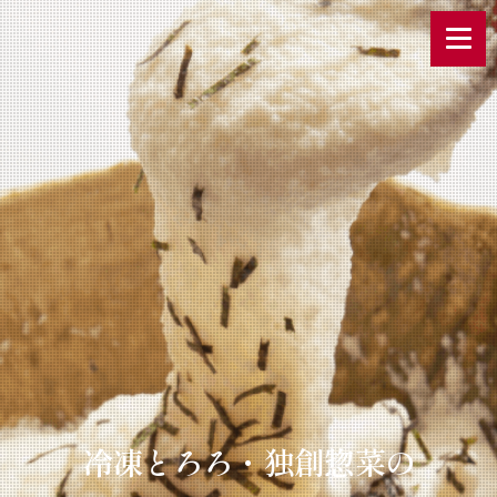
冷凍とろろ・独創惣菜の