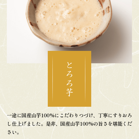
とろろ芋
一途に国産山芋100%にこだわりつづけ、
丁寧にすりおろ
し仕上げました。
是非、国産山芋100%の旨さを堪能くだ
さい。