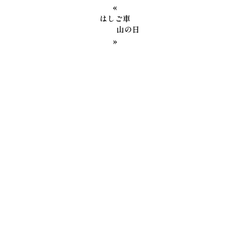
«
はしご車
山の日
»
カテゴリー
社長メッセージ
第二工場
レシピ