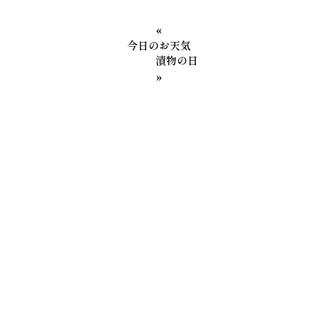
«
今日のお天気
漬物の日
»
カテゴリー
社長メッセージ
第二工場