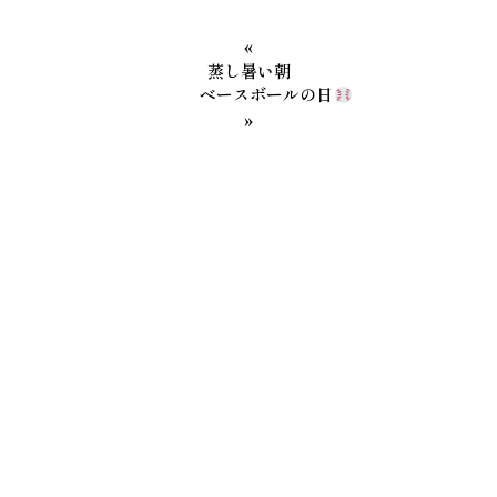
«
蒸し暑い朝
ベースボールの日
»
カテゴリー
社長メッセージ
第二工場