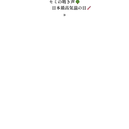
セミの鳴き声
日本最高気温の日
»
カテゴリー
社長メッセージ
第二工場
レシピ