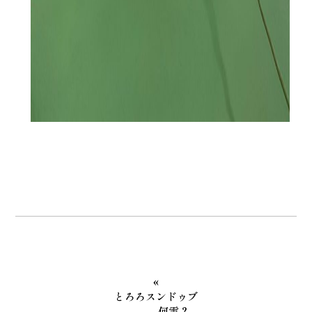
«
とろろスンドゥブ
何雲？