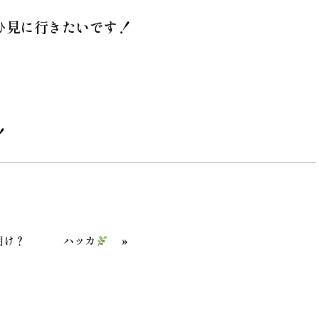
ひ見に行きたいです！
！
»
明け？
ハッカ