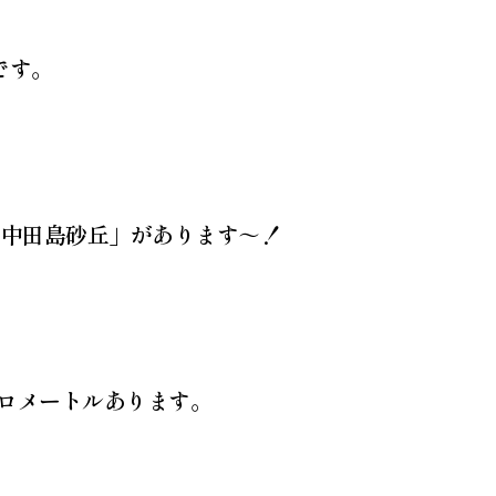
です。
「中田島砂丘」があります～！
キロメートルあります。